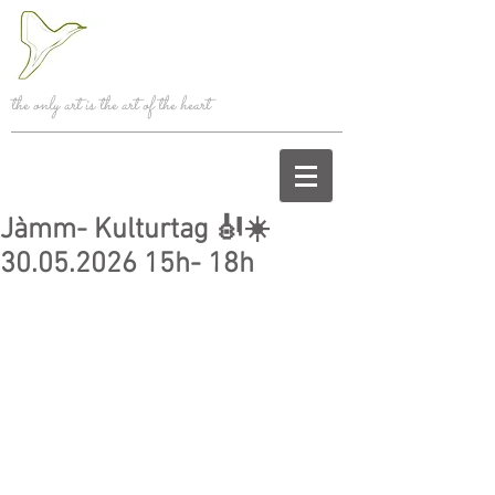
the only art is the art of the heart
Jàmm- Kulturtag 🎻☀️
30.05.2026 15h- 18h