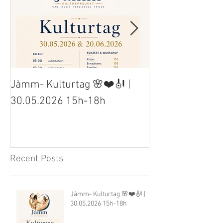
Jàmm- Kulturtag 🌸❤️🎻 |
Jàmm- Kulturta
30.05.2026 15h-18h
30.05.2026 15h
Recent Posts
Jàmm- Kulturtag 🌸❤️🎻 |
30.05.2026 15h-18h